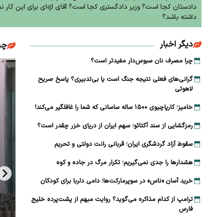
دادستان کجا است؟ وزیر دادگستری کجا است؟ آقای اژه‌ای برای این کار 
داشته باشد؟
دیگر اخبار
چن
چرا مصرف نان سبوس‌دار مفیدتر است؟
گرانی‌های فعلی نتیجه جنگ است یا بی‌تدبیری؟ پاسخ صریح
لاهوتی
خامیز؛ کارپاچیوی ۱۵۰۰ ساله ساسانی که شما را غافلگیر می‌کند!
رمزگشایی از سند آکتائو؛ سهم ایران از دریای خزر چقدر است؟
سقوط آزاد گردشگری ایران؛ قربانی رانت دولتی و تحریم
هشدارها را جدی نمی‌گیریم؛ تکرار مرگ در جاده و کوه
خرید آسان «ناس» در سوپرمارکت‌ها؛ دامی دلربا برای کودکان
ترامپ از کدام مذاکره می‌گوید؟ روایت مبهم از پشت‌پرده خلیج
فارس