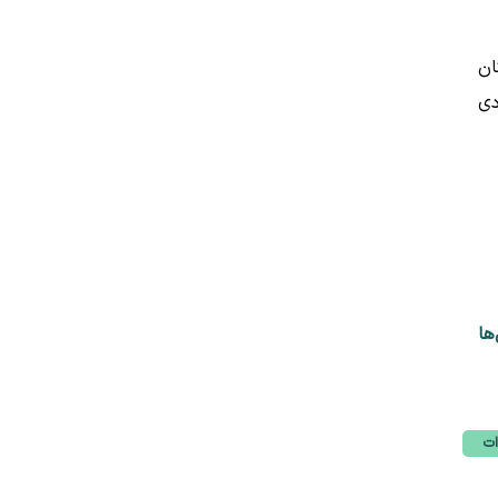
ان
دی
ها
ات