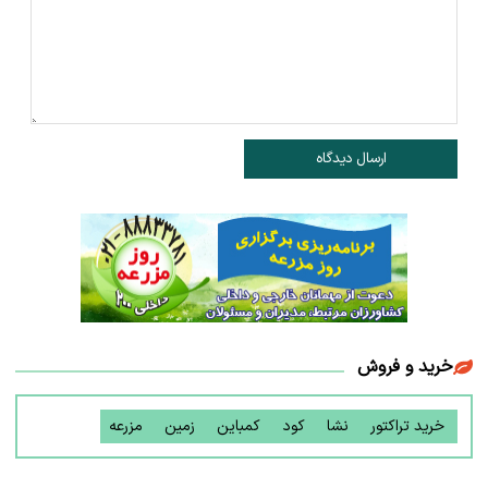
ارسال دیدگاه
خرید و فروش
خرید تراکتور
نشا
کود
کمباین
زمین
مزرعه