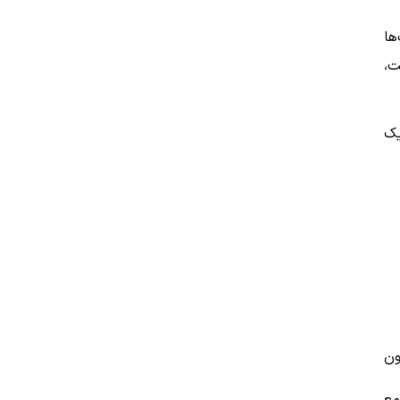
ها
ت،
یک
ون
مع