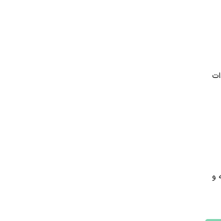
ات
 و