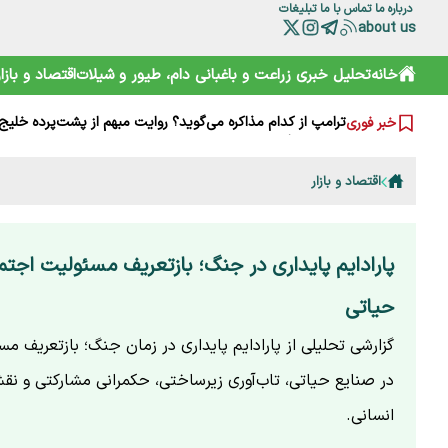
درباره ما
تماس با ما
تبلیغات
about us
هشدارها را جدی نمی‌گیریم؛ تکرار مرگ در جاده و کوه
خانه
تحلیل خبری
زراعت و باغبانی
دام، طیور و شیلات
اقتصاد و بازار
خرید آسان «ناس» در سوپرمارکت‌ها؛ دامی دلربا برای کودکان
ترامپ از کدام مذاکره می‌گوید؟ روایت مبهم از پشت‌پرده خلیج
خبر فوری
شارژ کالابرگ الکترونیکی مرداد آغاز شد
هوشمند سازی صنعت دام و طیور راه توسعه و پیشرفت
هشدار هواشناسی تهران؛ باد شدید و گرد و خاک در راه است
اقتصاد و بازار
بایوکراسی؛ چارچوبی نوین برای تقویت تاب‌آوری محیط‌زیست و 
گوزن زرد ایرانی؛ از شایعه ذبح تا سفر به خانه جدید
ترامپ، اسرائیلی‌ها را هم کلافه کرده است
نقش HACCP در ارتقای ایمنی غذایی و کاهش خطرات تولید
پارادایم پایداری در جنگ؛ بازتعریف مسئولیت اجت
حیاتی
گزارشی تحلیلی از پارادایم پایداری در زمان جنگ؛ بازتعریف م
در صنایع حیاتی، تاب‌آوری زیرساختی، حکمرانی مشارکتی و نق
انسانی.