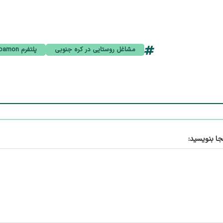
مشاغل روستایی در کره جنوبی
پلتفرم Albamon
جا بنویسید: