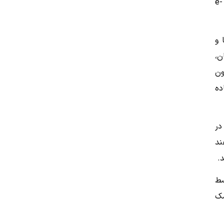
داخلی، ارائه خواهد داد. این یک سیاست اجرایی از یک پیشنهاد شهروندی است که در نوامبر سال گذشته به پورتال دادخواست e-
 و
ن،
ون
ده
ار روستایی محلی یا نزدیک (۱۸۹ مکان در
ند
.
سط
مک