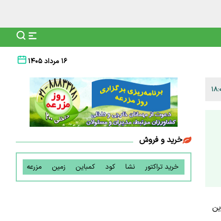
۱۶ مرداد ۱۴۰۵
خرید و فروش
خرید تراکتور
نشا
کود
کمباین
زمین
مزرعه
ین