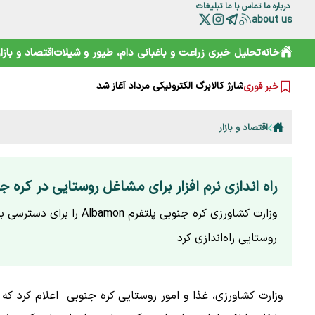
درباره ما
تماس با ما
تبلیغات
about us
خانه
تحلیل خبری
زراعت و باغبانی
دام، طیور و شیلات
اقتصاد و بازار
خرید آسان «ناس» در سوپرمارکت‌ها؛ دامی دلربا برای کودکان
ترامپ از کدام مذاکره می‌گوید؟ روایت مبهم از پشت‌پرده خلیج
شارژ کالابرگ الکترونیکی مرداد آغاز شد
خبر فوری
هوشمند سازی صنعت دام و طیور راه توسعه و پیشرفت
هشدار هواشناسی تهران؛ باد شدید و گرد و خاک در راه است
بایوکراسی؛ چارچوبی نوین برای تقویت تاب‌آوری محیط‌زیست و 
اقتصاد و بازار
گوزن زرد ایرانی؛ از شایعه ذبح تا سفر به خانه جدید
ترامپ، اسرائیلی‌ها را هم کلافه کرده است
نقش HACCP در ارتقای ایمنی غذایی و کاهش خطرات تولید
تقویم نوغانداری در ایران چگونه تعیین می‌شود؟
راه اندازی نرم افزار برای مشاغل روستایی در کره ج
وزارت کشاورزی کره جنوبی پلتفرم Albamon را
روستایی راه‌اندازی کرد
وزارت کشاورزی، غذا و امور روستایی کره جنوبی اعلام کرد که 