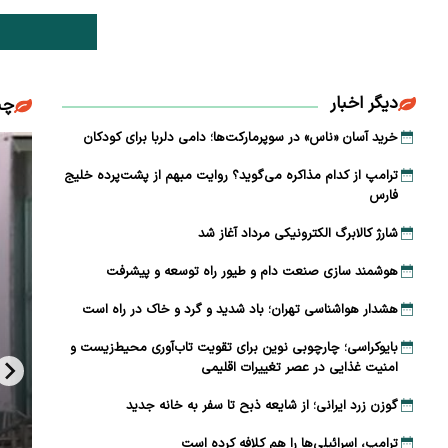
دیگر اخبار
چن
خرید آسان «ناس» در سوپرمارکت‌ها؛ دامی دلربا برای کودکان
ترامپ از کدام مذاکره می‌گوید؟ روایت مبهم از پشت‌پرده خلیج
فارس
شارژ کالابرگ الکترونیکی مرداد آغاز شد
هوشمند سازی صنعت دام و طیور راه توسعه و پیشرفت
هشدار هواشناسی تهران؛ باد شدید و گرد و خاک در راه است
بایوکراسی؛ چارچوبی نوین برای تقویت تاب‌آوری محیط‌زیست و
امنیت غذایی در عصر تغییرات اقلیمی
گوزن زرد ایرانی؛ از شایعه ذبح تا سفر به خانه جدید
ترامپ، اسرائیلی‌ها را هم کلافه کرده است