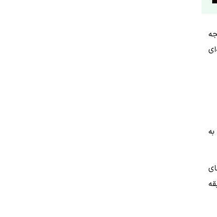
جه
رکه‌ای
به
های
ی‌سابقه