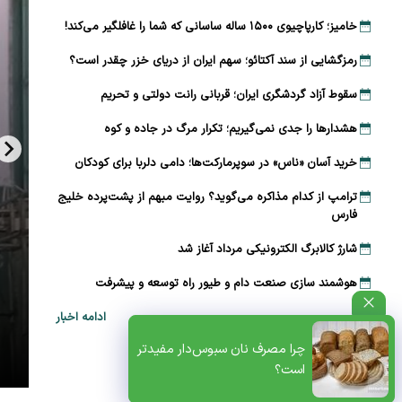
خامیز؛ کارپاچیوی ۱۵۰۰ ساله ساسانی که شما را غافلگیر می‌کند!
رمزگشایی از سند آکتائو؛ سهم ایران از دریای خزر چقدر است؟
سقوط آزاد گردشگری ایران؛ قربانی رانت دولتی و تحریم
هشدارها را جدی نمی‌گیریم؛ تکرار مرگ در جاده و کوه
خرید آسان «ناس» در سوپرمارکت‌ها؛ دامی دلربا برای کودکان
ترامپ از کدام مذاکره می‌گوید؟ روایت مبهم از پشت‌پرده خلیج
فارس
شارژ کالابرگ الکترونیکی مرداد آغاز شد
هوشمند سازی صنعت دام و طیور راه توسعه و پیشرفت
ادامه اخبار
ظتی+پادکست
چرا مصرف نان سبوس‌دار مفیدتر
است؟