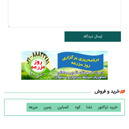
ارسال دیدگاه
خرید و فروش
خرید تراکتور
نشا
کود
کمباین
زمین
مزرعه