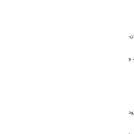
ن،
ر شد و
ود