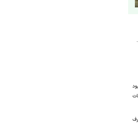
ود
ات
رف