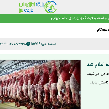
خاک
جامعه و فرهنگ
زنبورداری
جام جهانی
زا رسید
ند؟
نهان
شناسه خبر: 55719
ن
۱۴۰۵/۰۳/۲۸ ۱۲:۵۴:۴۱
ند
 اعلام شد
تعادل می‌شود.
کاهش یابد.