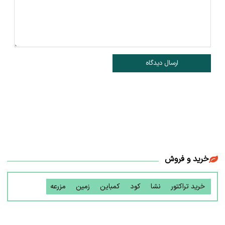
ارسال دیدگاه
خرید و فروش
خرید تراکتور
نشا
کود
کمباین
زمین
مزرعه