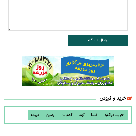
ارسال دیدگاه
خرید و فروش
خرید تراکتور
نشا
کود
کمباین
زمین
مزرعه