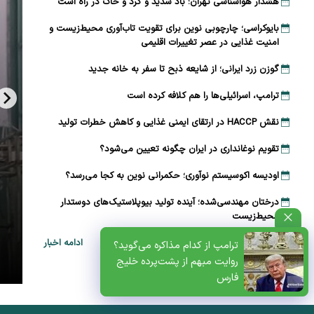
هشدار هواشناسی تهران؛ باد شدید و گرد و خاک در راه است
بایوکراسی؛ چارچوبی نوین برای تقویت تاب‌آوری محیط‌زیست و
امنیت غذایی در عصر تغییرات اقلیمی
گوزن زرد ایرانی؛ از شایعه ذبح تا سفر به خانه جدید
ترامپ، اسرائیلی‌ها را هم کلافه کرده است
نقش HACCP در ارتقای ایمنی غذایی و کاهش خطرات تولید
تقویم نوغانداری در ایران چگونه تعیین می‌شود؟
اودیسه اکوسیستم نوآوری؛ حکمرانی نوین به کجا می‌رسد؟
درختان مهندسی‌شده؛ آینده تولید بیوپلاستیک‌های دوستدار
محیط‌زیست
ظتی+پادکست
ادامه اخبار
ترامپ از کدام مذاکره می‌گوید؟
روایت مبهم از پشت‌پرده خلیج
فارس