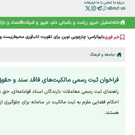
درباره ما
تماس با ما
تبلیغات
about us
ترامپ از کدام مذاکره می‌گوید؟ روایت مبهم از پشت‌پرده خلیج
خانه
تحلیل خبری
زراعت و باغبانی
دام، طیور و شیلات
اقتصاد و بازار
هوشمند سازی صنعت دام و طیور راه توسعه و پیشرفت
هشدار هواشناسی تهران؛ باد شدید و گرد و خاک در راه است
بایوکراسی؛ چارچوبی نوین برای تقویت تاب‌آوری محیط‌زیست و 
خبر فوری
گوزن زرد ایرانی؛ از شایعه ذبح تا سفر به خانه جدید
ترامپ، اسرائیلی‌ها را هم کلافه کرده است
نقش HACCP در ارتقای ایمنی غذایی و کاهش خطرات تولید
جامعه و فرهنگ
تقویم نوغانداری در ایران چگونه تعیین می‌شود؟
اودیسه اکوسیستم نوآوری؛ حکمرانی نوین به کجا می‌رسد؟
درختان مهندسی‌شده؛ آینده تولید بیوپلاستیک‌های دوستدار م
فراخوان ثبت رسمی مالکیت‌های فاقد سند و حقوق
راهنمای ثبت رسمی معاملات: دارندگان اسناد قولنامه‌ای، حق به
احکام قضایی ملزم به ثبت مالکیت در سامانه برای جلوگیری 
هستند.