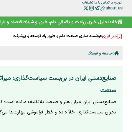
درباره ما
تماس با ما
تبلیغات
about us
خرید آسان «ناس» در سوپرمارکت‌ها؛ دامی دلربا برای کودکان
خانه
تحلیل خبری
زراعت و باغبانی
دام، طیور و شیلات
اقتصاد و بازار
ترامپ از کدام مذاکره می‌گوید؟ روایت مبهم از پشت‌پرده خلیج
شارژ کالابرگ الکترونیکی مرداد آغاز شد
هوشمند سازی صنعت دام و طیور راه توسعه و پیشرفت
خبر فوری
هشدار هواشناسی تهران؛ باد شدید و گرد و خاک در راه است
بایوکراسی؛ چارچوبی نوین برای تقویت تاب‌آوری محیط‌زیست و 
گوزن زرد ایرانی؛ از شایعه ذبح تا سفر به خانه جدید
جامعه و فرهنگ
ترامپ، اسرائیلی‌ها را هم کلافه کرده است
نقش HACCP در ارتقای ایمنی غذایی و کاهش خطرات تولید
تقویم نوغانداری در ایران چگونه تعیین می‌شود؟
صنایع‌دستی ایران در بن‌بست سیاست‌گذاری؛ میراث
صنعت
صنایع‌دستی ایران میان هنر و صنعت بلاتکلیف مانده است؛ کا
بحران سیاست‌گذاری، خلأ داده و خطر فراموشی مهارت‌ها می‌گو