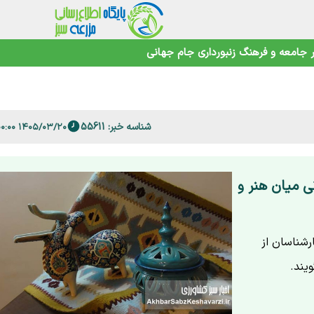
جامعه و فرهنگ
زنبورداری
جام جهانی
 فارس
امنیت غذایی در عصر تغییرات اقلیمی
شناسه خبر: 55611
۱۴۰۵/۰۳/۲۰ ۱۶:۰۰:۰۰
ی میان هنر و
رشناسان از
یند.