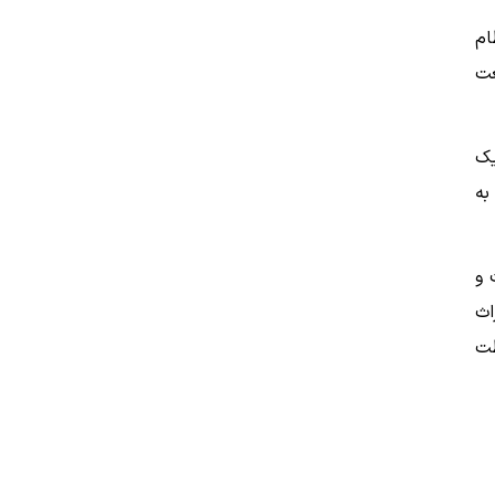
ام
عت
یک
به
 و
اث
ظت