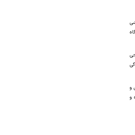
شی
اه
حی
گی
 و
 و