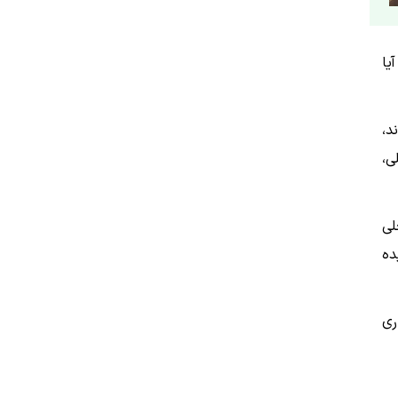
یا
د،
ی،
لی
ده
ری