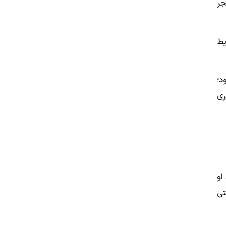
جر
یط
د؛
ری
او
تی