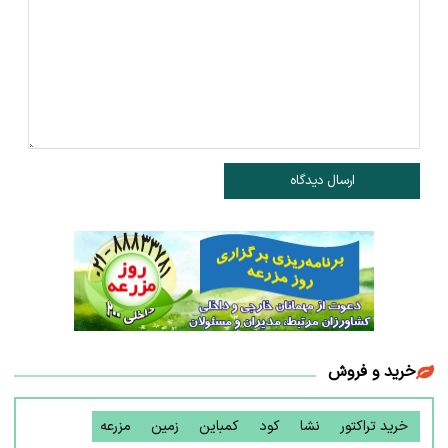
ارسال دیدگاه
خرید و فروش
خرید تراکتور
نشا
کود
کمباین
زمین
مزرعه