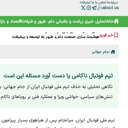
درباره ما
تماس با ما
تبلیغات
about us
خرید آسان «ناس» در سوپرمارکت‌ها؛ دامی دلربا برای کودکان
خانه
تحلیل خبری
زراعت و باغبانی
دام، طیور و شیلات
اقتصاد و بازار
ترامپ از کدام مذاکره می‌گوید؟ روایت مبهم از پشت‌پرده خلیج
شارژ کالابرگ الکترونیکی مرداد آغاز شد
هوشمند سازی صنعت دام و طیور راه توسعه و پیشرفت
خبر فوری
هشدار هواشناسی تهران؛ باد شدید و گرد و خاک در راه است
بایوکراسی؛ چارچوبی نوین برای تقویت تاب‌آوری محیط‌زیست و 
جام جهانی
گوزن زرد ایرانی؛ از شایعه ذبح تا سفر به خانه جدید
ترامپ، اسرائیلی‌ها را هم کلافه کرده است
نقش HACCP در ارتقای ایمنی غذایی و کاهش خطرات تولید
تقویم نوغانداری در ایران چگونه تعیین می‌شود؟
تیم فوتبال ناکامی یا دست آورد مسئله این است
نگاهی تحلیلی به حذف تیم ملی فوتبال ایران از جام جهانی؛ بر
تنش‌های سیاسی، حواشی ویزا و عملکرد فنی بر رویاهای ناکام ه
تیم ملی فوتبال ایران، سرانجام پس از هیاهوی بسیار پیرامون