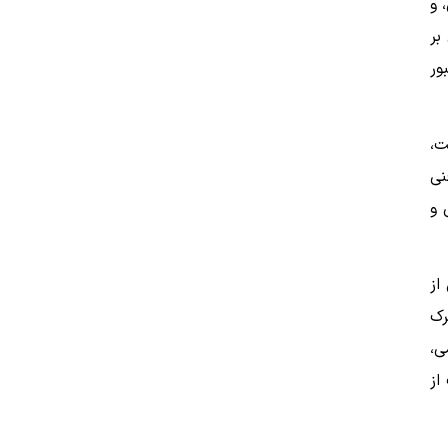
 و
بر
بور
ت،
نی
 و
از
رک
ی،
از