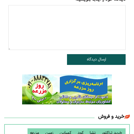
ارسال دیدگاه
خرید و فروش
خرید تراکتور
نشا
کود
کمباین
زمین
مزرعه