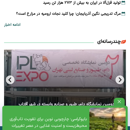
تولید قزل‌آلا در ایران به بیش از ۲۷۳ هزار تن رسید
مرگ تدریجی نگین آذربایجان؛ چرا کلید نجات ارومیه در مزارع است؟
ادامه اخبار
چندرسانه‌ای
آغاز دومین نمایشگاه دام، طیور و صنایع وابسته در شهر آفتاب
تهران+ ویدئو
بایوکراسی؛ چارچوبی نوین برای تقویت تاب‌آوری
محیط‌زیست و امنیت غذایی در عصر تغییرات