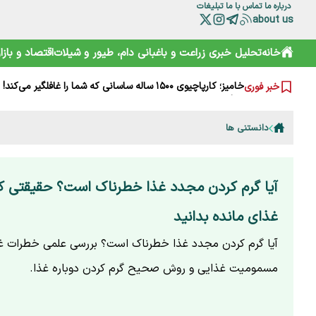
درباره ما
تماس با ما
تبلیغات
about us
خانه
تحلیل خبری
زراعت و باغبانی
دام، طیور و شیلات
اقتصاد و بازار
چرا مصرف نان سبوس‌دار مفیدتر است؟
گرانی‌های فعلی نتیجه جنگ است یا بی‌تدبیری؟ پاسخ صریح ل
خامیز؛ کارپاچیوی ۱۵۰۰ ساله ساسانی که شما را غافلگیر می‌کند!
خبر فوری
رمزگشایی از سند آکتائو؛ سهم ایران از دریای خزر چقدر است؟
سقوط آزاد گردشگری ایران؛ قربانی رانت دولتی و تحریم
هشدارها را جدی نمی‌گیریم؛ تکرار مرگ در جاده و کوه
دانستنی ها
خرید آسان «ناس» در سوپرمارکت‌ها؛ دامی دلربا برای کودکان
ترامپ از کدام مذاکره می‌گوید؟ روایت مبهم از پشت‌پرده خلیج
شارژ کالابرگ الکترونیکی مرداد آغاز شد
آیا گرم کردن مجدد غذا خطرناک است؟ حقیقتی که 
هوشمند سازی صنعت دام و طیور راه توسعه و پیشرفت
غذای مانده بدانید
آیا گرم کردن مجدد غذا خطرناک است؟ بررسی علمی خطرات غذ
مسمومیت غذایی و روش صحیح گرم کردن دوباره غذا.