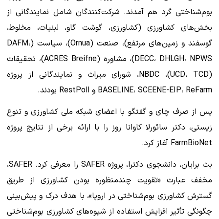
بوم‌شناختی گرد هم آمدند. شرکت‌کنندگان شامل نمایندگانی از
بخش‌های کشاورزی (کشاورزی، گوشت گاو، لبنیات، مخلوط،
گوسفند و زمین‌های مرتفع)، صنعت (Ornua)، سیاست (DAFM،
DECC، DHLGH، NPWS)، مشاوره (ACRES Breifne)، تحقیقات
(UCD، TCD)، NBDC، شورای میراث و نمایندگانی از پروژه
BASELINE، SCEENE-EIP، ReFarm و RestPoll بودند.
پس از صرف چای و گفتگو با اعضای شبکه ملی کشاورزی و تنوع
زیستی، دکتر سائورلا کاوانا روز را با ارائه برخی از نتایج پروژه
FarmBioNet آغاز کرد.
بث برایان، دانشجوی دکترا، پروژه SAFER را معرفی کرد. SAFER،
مخفف عبارت «تقویت چندمنظوره بودن کشاورزی از طریق
گسترش کشاورزی بوم‌شناختی در اروپا»، با هدف درک و پیش‌بینی
چگونگی تأثیر افزایش استفاده از شیوه‌های کشاورزی بوم‌شناختی