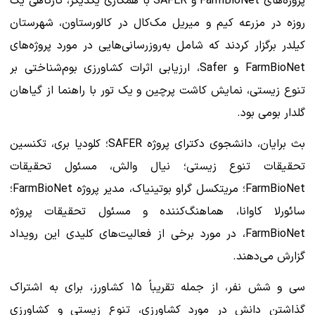
پروژه‌های FarmBioNet و SAFER با همکاری یکدیگر، کارگاهی یک
روزه در مزرعه کیم و میریل مک‌کال در کالورستاون، شهرستان
کیلدر برگزار کردند که شامل به‌روزرسانی‌هایی در مورد پروژه‌های
FarmBioNet و Safer، ارزیابی اثرات کشاورزی بوم‌شناختی بر
تنوع زیستی، نمایش کاشت پرچین و یک تور با راهنما از گیاهان
گلدار بومی بود.
بث برایان، دانشجوی دکترای پروژه SAFER؛ کلودیا بری، تکنسین
تحقیقات تنوع زیستی؛ نیال والش، مسئول تحقیقات
FarmBioNet؛ مریتکسل گراو بوتینیاک، مدیر پروژه FarmBioNet؛
سائورلا کاوانا، هماهنگ‌کننده و مسئول تحقیقات پروژه
FarmBioNet، در مورد برخی از فعالیت‌های کلیدی این رویداد
گزارش می‌دهند.
سی و شش نفر، از جمله تقریباً ۱۵ کشاورز، برای به اشتراک
گذاشتن دانش در مورد کشاورزی، تنوع زیستی و کشاورزی