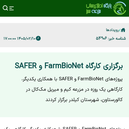
رویدادها
شناسه خبر: 54906
۱۴۰۵/۰۲/۱۰ ۱۷:۰۰:۰۰
برگزاری کارگاه FarmBioNet و SAFER
پروژه‌های FarmBioNet و SAFER با همکاری یکدیگر،
کارگاهی یک روزه در مزرعه کیم و میریل مک‌کال در
کالورستاون، شهرستان کیلدر برگزار کردند