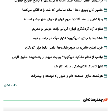
گرانی‌های فعلی نتیجه جنگ است یا بی‌تدبیری؟ پاسخ صریح لاهوتی
خامیز؛ کارپاچیوی ۱۵۰۰ ساله ساسانی که شما را غافلگیر می‌کند!
رمزگشایی از سند آکتائو؛ سهم ایران از دریای خزر چقدر است؟
سقوط آزاد گردشگری ایران؛ قربانی رانت دولتی و تحریم
هشدارها را جدی نمی‌گیریم؛ تکرار مرگ در جاده و کوه
خرید آسان «ناس» در سوپرمارکت‌ها؛ دامی دلربا برای کودکان
ترامپ از کدام مذاکره می‌گوید؟ روایت مبهم از پشت‌پرده خلیج فارس
شارژ کالابرگ الکترونیکی مرداد آغاز شد
هوشمند سازی صنعت دام و طیور راه توسعه و پیشرفت
ادامه اخبار
چندرسانه‌ای