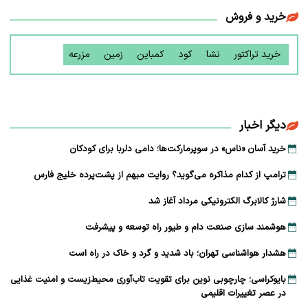
خرید و فروش
خرید تراکتور
نشا
کود
کمباین
زمین
مزرعه
دیگر اخبار
خرید آسان «ناس» در سوپرمارکت‌ها؛ دامی دلربا برای کودکان
ترامپ از کدام مذاکره می‌گوید؟ روایت مبهم از پشت‌پرده خلیج فارس
شارژ کالابرگ الکترونیکی مرداد آغاز شد
هوشمند سازی صنعت دام و طیور راه توسعه و پیشرفت
هشدار هواشناسی تهران؛ باد شدید و گرد و خاک در راه است
بایوکراسی؛ چارچوبی نوین برای تقویت تاب‌آوری محیط‌زیست و امنیت غذایی
در عصر تغییرات اقلیمی