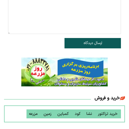
ارسال دیدگاه
خرید و فروش
خرید تراکتور
نشا
کود
کمباین
زمین
مزرعه