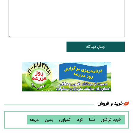
ارسال دیدگاه
خرید و فروش
خرید تراکتور
نشا
کود
کمباین
زمین
مزرعه