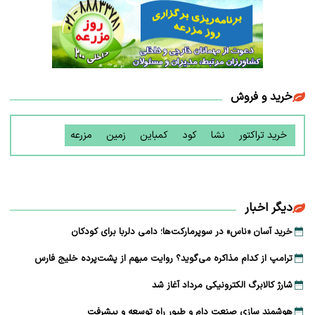
خرید و فروش
خرید تراکتور
نشا
کود
کمباین
زمین
مزرعه
دیگر اخبار
خرید آسان «ناس» در سوپرمارکت‌ها؛ دامی دلربا برای کودکان
ترامپ از کدام مذاکره می‌گوید؟ روایت مبهم از پشت‌پرده خلیج فارس
شارژ کالابرگ الکترونیکی مرداد آغاز شد
هوشمند سازی صنعت دام و طیور راه توسعه و پیشرفت