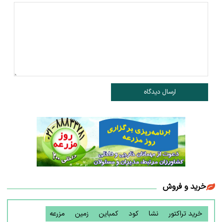
ارسال دیدگاه
خرید و فروش
خرید تراکتور
نشا
کود
کمباین
زمین
مزرعه