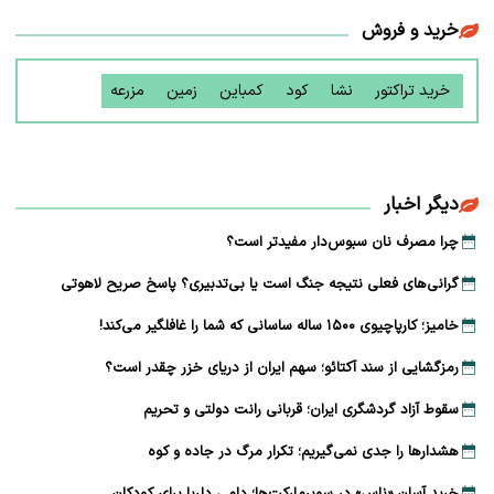
خرید و فروش
خرید تراکتور
نشا
کود
کمباین
زمین
مزرعه
دیگر اخبار
چرا مصرف نان سبوس‌دار مفیدتر است؟
گرانی‌های فعلی نتیجه جنگ است یا بی‌تدبیری؟ پاسخ صریح لاهوتی
خامیز؛ کارپاچیوی ۱۵۰۰ ساله ساسانی که شما را غافلگیر می‌کند!
رمزگشایی از سند آکتائو؛ سهم ایران از دریای خزر چقدر است؟
سقوط آزاد گردشگری ایران؛ قربانی رانت دولتی و تحریم
هشدارها را جدی نمی‌گیریم؛ تکرار مرگ در جاده و کوه
خرید آسان «ناس» در سوپرمارکت‌ها؛ دامی دلربا برای کودکان