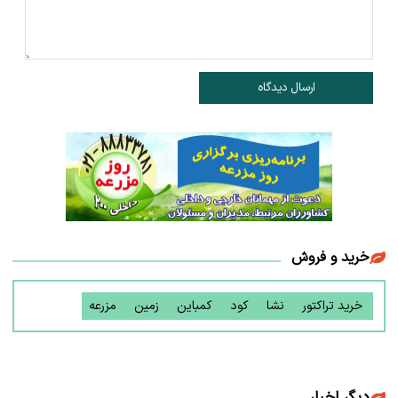
ارسال دیدگاه
خرید و فروش
خرید تراکتور
نشا
کود
کمباین
زمین
مزرعه