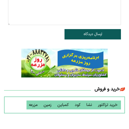
ارسال دیدگاه
خرید و فروش
خرید تراکتور
نشا
کود
کمباین
زمین
مزرعه