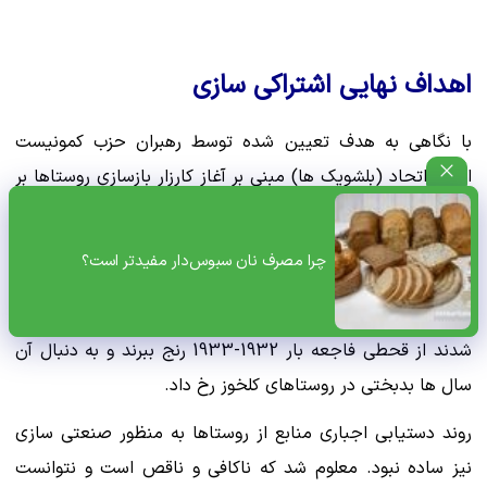
اهداف نهایی اشتراکی سازی
با نگاهی به هدف تعیین شده توسط رهبران حزب کمونیست
اتحاد اتحاد (بلشویک ها) مبنی بر آغاز کارزار بازسازی روستاها بر
اساس اصول سوسیالیستی، باید اعتراف کرد که اشتراکی سازی به
طرز بدی شکست خورد. بهره وری نیروی کار در بخش کشاورزی
چرا مصرف نان سبوس‌دار مفیدتر است؟
کاهش یافت، حجم کل تولیدات کشاورزی کاهش یافت،
استانداردهای زندگی کشاورزان جمعی بهبود نیافت، مردم مجبور
شدند از قحطی فاجعه بار 1932-1933 رنج ببرند و به دنبال آن
سال ها بدبختی در روستاهای کلخوز رخ داد.
روند دستیابی اجباری منابع از روستاها به منظور صنعتی سازی
نیز ساده نبود. معلوم شد که ناکافی و ناقص است و نتوانست