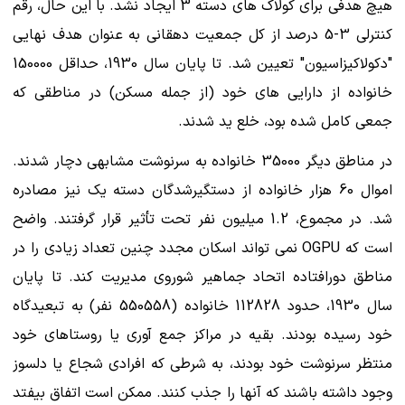
هیچ هدفی برای کولاک های دسته 3 ایجاد نشد. با این حال، رقم
کنترلی 3-5 درصد از کل جمعیت دهقانی به عنوان هدف نهایی
"دکولاکیزاسیون" تعیین شد. تا پایان سال 1930، حداقل 150000
خانواده از دارایی های خود (از جمله مسکن) در مناطقی که
جمعی کامل شده بود، خلع ید شدند.
در مناطق دیگر 35000 خانواده به سرنوشت مشابهی دچار شدند.
اموال 60 هزار خانواده از دستگیرشدگان دسته یک نیز مصادره
شد. در مجموع، 1.2 میلیون نفر تحت تأثیر قرار گرفتند. واضح
است که OGPU نمی تواند اسکان مجدد چنین تعداد زیادی را در
مناطق دورافتاده اتحاد جماهیر شوروی مدیریت کند. تا پایان
سال 1930، حدود 112828 خانواده (550558 نفر) به تبعیدگاه
خود رسیده بودند. بقیه در مراکز جمع آوری یا روستاهای خود
منتظر سرنوشت خود بودند، به شرطی که افرادی شجاع یا دلسوز
وجود داشته باشند که آنها را جذب کنند. ممکن است اتفاق بیفتد