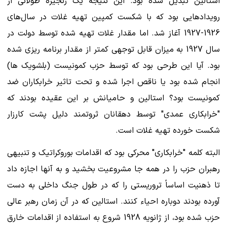
استالین تبدیل شده بود. این نتیجه یک زنجیره طولانی از
رویدادهایی بود که با شکست کمپین تهیه غلات در سال‌های
1926-1927 آغاز شد. اما مقدار غلات تهیه شده توسط دولت در
سال 1927 به میزان قابل توجهی کمتر از مقدار برنامه ریزی شده
بود. آیا این طرحی بود که توسط حزب کمونیست (بلشویک ها)
انجام شده بود یا ناقص اجرا شده و تحت تاثیر خرابکاران ضد
کمونیست بود؟ استالین و حامیانش بر این عقیده بودند که
"خرابکاری عمدی" توسط دهقانان ثروتمند دلیل پشت کارزار
شکست خورده تهیه غلات است.
البته کلمه "خرابکاری" محرکی بود که اقدامات بوروکراتیک و تنبیهی
رهبران حزب را در همه جا مشروعیت بخشید و به آنها اجازه داد
تا ذهنیت اساساً تروریستی را که در طول جنگ داخلی به دست
آورده بودند دوباره احیاء کنند. استالین که در آن زمان رهبر عالی
حزب شده بود، از ژانویه 1928 شروع به استفاده از اقدامات خارق