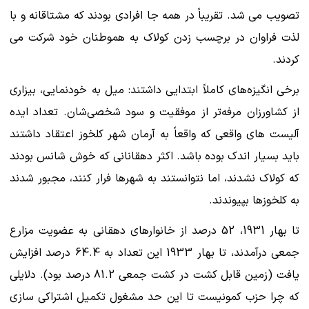
تصویب می شد. تقریباً در همه جا افرادی بودند که مشتاقانه و با
لذت فراوان در برچسب زدن کولاک به هموطنان خود شرکت می
کردند.
برخی انگیزه‌های کاملاً ابتدایی داشتند: میل به خودنمایی، بیزاری
از کشاورزان مرفه‌تر از موفقیت و سود شخصی‌شان. تعداد ایده
آلیست های واقعی که واقعاً به آرمان شهر کلخوز اعتقاد داشتند
باید بسیار اندک بوده باشد. اکثر دهقانانی که خوش شانس بودند
که کولاک نشدند، اما نتوانستند به شهرها فرار کنند، مجبور شدند
به کلخوزها بپیوندند.
تا بهار 1931، 52 درصد از خانوارهای دهقانی به عضویت مزارع
جمعی درآمدند، تا بهار 1933 این تعداد به 64.4 درصد افزایش
یافت (زمین قابل کشت در کشت جمعی 81.2 درصد بود). دلایلی
که چرا حزب کمونیست تا این حد مشغول تکمیل اشتراکی سازی