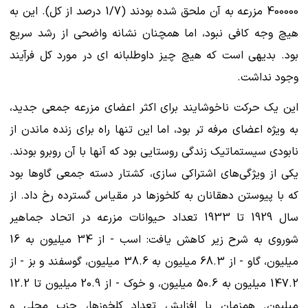
400000 مزرعه به آن ملحق شده بودند (1/7 درصد از کل). این به
هیچ وجه کافی نبود، اما همچنان نشانه واضحی از رشد سریع
بود. بدیهی است که هیچ چیز داوطلبانه ای در مورد کل فرآیند
وجود نداشت.
این یک حرکت ناخوشایند برای اکثر اعضای مزرعه جمعی جدید،
به ویژه اعضای مرفه تر بود، اما این تنها راه برای زنده ماندن از
نابودی سیستماتیک زندگی روستایی بود که آنها با آن روبرو بودند.
یکی از ویژگی‌های اشتراکی سازی، کشتار دسته جمعی گاوها بود
که با پیوستن دهقانان به کلخوزها در مقیاس گسترده رخ داد. از
سال 1929 تا 1933 تعداد حیوانات مزرعه در اتحاد جماهیر
شوروی به شرح زیر کاهش یافت: اسب - از 34 میلیون به 16
میلیون، گاو - از 68.3 میلیون به 38.6 میلیون، گوسفند و بز - از
147.2 میلیون به 50.6 میلیون، و خوک - از 20.9 میلیون تا 12.2
میلیون. همزمان با افزایش تعداد کلخوزها، حزب محلی و