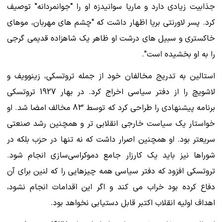
جذابیت زیادی دارد و ماریا سوانیدزه او را "جوانمردانه" توصیف
کرد. پسر لاورنتی بریا اظهار داشت که "چشم های مهربان، موهای
خاکستری و سبیل های درشت او ظاهر یک شاهزاده قدیمی گرجی
را به او بخشیده است".
استالین به تدریج مخالفان خود از جمله تروتسکی، زینوویف و
لاشویچ را از دفتر سیاسی اخراج کرد. در بهار 1927 تروتسکی
برنامه پیشنهادی را طراحی کرد که توسط 83 مخالف امضا شد. او
خواستار یک سیاست خارجی انقلابی تر و همچنین رشد صنعتی
سریعتر بود. او همچنین اصرار داشت که نه تنها در حزب بلکه در
شوراها نیز باید یک کارزار جامع دموکراسی‌سازی انجام شود.
تروتسکی افزود که دفتر سیاسی همه چیزهایی را که لنین برای آن
دفاع کرده بود خراب می کند و اگر این اقدامات انجام نشود،
اهداف اولیه انقلاب اکتبر قابل دستیابی نخواهد بود.