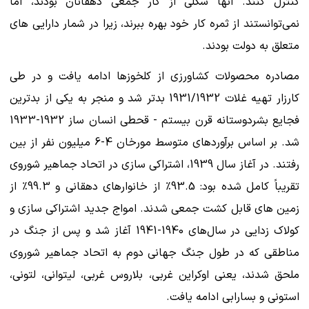
کنترل کنند. آنها شکلی از کار جمعی دهقانان بودند، اما
نمی‌توانستند از ثمره کار خود بهره ببرند، زیرا در شمار دارایی های
متعلق به دولت بودند.
مصادره محصولات کشاورزی از کلخوزها ادامه یافت و در طی
کارزار تهیه غلات 1931/1932 بدتر شد و منجر به یکی از بدترین
فجایع بشردوستانه قرن بیستم - قحطی انسان ساز 1932-1933
شد. بر اساس برآوردهای متوسط مورخان 4-6 میلیون نفر از بین
رفتند. در آغاز سال 1939، اشتراکی سازی در اتحاد جماهیر شوروی
تقریباً کامل شده بود: 93.5٪ از خانوارهای دهقانی و 99.3٪ از
زمین های قابل کشت جمعی شدند. امواج جدید اشتراکی سازی و
کولاک ‌زدایی در سال‌های 1940-1941 آغاز شد و پس از جنگ در
مناطقی که در طول جنگ جهانی دوم به اتحاد جماهیر شوروی
ملحق شدند، یعنی اوکراین غربی، بلاروس غربی، لیتوانی، لتونی،
استونی و بسارابی ادامه یافت.