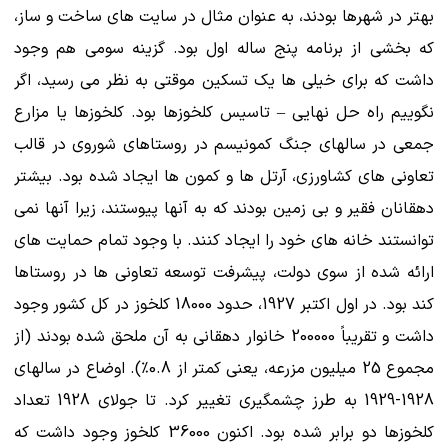
بهتر در شهرها بودند، به عنوان مثال در سایت های ساخت و ساز،
که بخشی از برنامه پنج ساله اول بود. گزینه سومی هم وجود
داشت که برای خیلی ها یک تسکین موقتی به نظر می رسید، اگر
نگوییم راه حل نهایی – تاسیس کلخوزها بود. کلخوزها یا مزارع
جمعی در سالهای جنگ کمونیسم در روستاهای شوروی در قالب
تعاونی های کشاورزی، آرتل ها و کمون ها ایجاد شده بود. بیشتر
دهقانان فقیر و بی زمین بودند که به آنها پیوستند، زیرا آنها نمی
توانستند خانه های خود را ایجاد کنند. با وجود تمام حمایت های
ارائه شده از سوی دولت، پیشرفت توسعه تعاونی ها در روستاها
کند بود. در اول اکتبر 1927، حدود 18000 کلخوز در کل کشور وجود
داشت و تقریباً 200000 خانوار دهقانی به آن ملحق شده بودند (از
مجموع 25 میلیون مزرعه، یعنی کمتر از 0.8٪). اوضاع در سالهای
1928-1929 به طرز چشمگیری تغییر کرد. تا جولای 1928 تعداد
کلخوزها دو برابر شده بود. اکنون 36000 کلخوز وجود داشت که