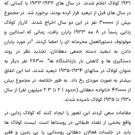
1931 کولاک اعلام شدند. در سال های 1932-1933 با کسانی که
در سال های قبل از تبعید فرار کرده بودند، برخورد شد. در مجموع
بیش از 300000 نفر در این دو سال اخراج شدند. کارزار کولاک
زدایی رسماً در 8 مه 1933 پایان یافت، زمانی که استالین و
مولوتوف دستورالعمل محرمانه ای را امضا کردند، "در مورد پایان
دادن به تبعید دسته جمعی دهقانان، تجدید نظر در روند
دستگیری ها و کاهش بار بازداشتگاه ها". 28300 نفر دیگر به
عنوان کولاک در سالهای 1934-1935 تبعید شدند، اما این اتفاق
بیشتر به صورت موردی رخ داد. به طور خلاصه، در مجموع بیش
از 420000 خانواده دهقانی (حدود 2.1 تا 2.3 میلیون نفر) از سال
1930 تا 1935 کولاک نامیده شدند.
مقامات سعی کردند این تصور را ایجاد کنند که کولاک زدایی در
واقع بخشی از تضاد طبقاتی در روستاها است. لیست کولاک ها
باید در جلسات فعالان دهقانی روستایی یا بی زمین و فقیر