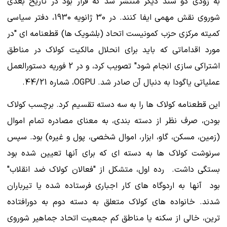
به زودی دو سند دیگر منتشر شد که قرار بود در تاریخ بعدی
شوروی نقش مهمی ایفا کنند. در 30 ژانویه 1930، دفتر سیاسی
کمیته مرکزی حزب کمونیست اتحاد (بلشویک ها) قطعنامه ای "در
مورد اقداماتی که باید برای انحلال مالکیت کولاک در مناطق
اشتراکی سازی انجام شود" تصویب کرد، و در 2 فوریه دستورالعمل
عملیاتی یاگودا به دنبال آن صادر شد. OGPU، شماره 44/21.
این قطعنامه کولاک ها را به سه دسته تقسیم کرد. برچسب کولاک
بودن، صرف نظر از دسته بندی، به معنای مصادره تمام اموال
(زمین، مسکن، گاو، ابزار، اموال شخصی، پول و غیره) بود. سپس
سرنوشت کولاک ها به دسته ای که برای آنها تعیین شده بود
بستگی داشت. رده اول، متشکل از "فعالان کولاک ضد انقلاب"
بود آنها به اردوگاه های کار اجباری فرستاده شده یا تیرباران
شدند. خانواده های کولاک متعلق به دسته دوم به دورافتاده
ترین، خالی از سکنه یا مناطق کم جمعیت اتحاد جماهیر شوروی