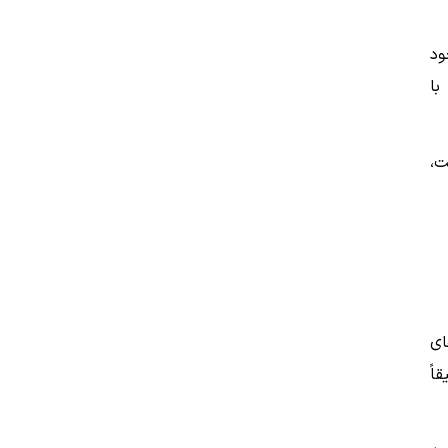
ود
با
ت،
ای
اً