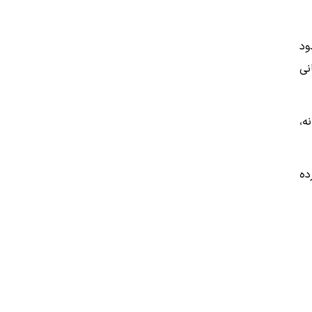
ود
نی
ه،
ده