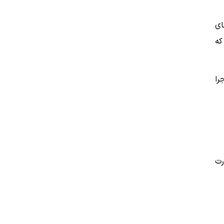
ای
که
را
رت