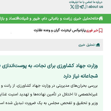
درباره ما
تماس با ما
تبلیغات
about us
خانه
تحلیل خبری
زراعت و باغبانی
دام، طیور و شیلات
اقتصاد و بازار
مرد سه‌هزار چهره مهران مدیری روی آنتن می‌رود؛ زمان پخش و 
رکوردشکنی بانک کشاورزی در تجهیز منابع؛ گامی بلند برای تق
پارادوکس اینترنت گران و وعده نظارت
خبر فوری
برگزاری با کیفیت نمایشگاه راه جلب نظر مشارکت‌ کنندگان
فاجعه در سراوان؛ سناریوی جدید جنگل‌تراشی برای زباله کلید خ
قانون یا فرهنگ؟ پشت پرده ممنوعیت آفرود سواری در ایران
تحلیل خبری
گام بلند ایران در خودکفایی واکسن آنگارا و ژن‌درمانی سرطان‌
آغاز پروژه خانه ریز در غرب تهران؛ خانه‌دار شدن با خرید یک
ذات تمرکز گرای حکمرانی تجاری غذا
شایسته‌سالاری پیشکش؛ چرا مدیران مسئله‌دار وزارت کشاورزی
وزارت جهاد کشاورزی برای نجات، به پوست‌اندازی 
شجاعانه نیاز دارد‌
بررسی بحران‌های مدیریتی در وزارت جهاد کشاورزی، از رانت و 
غیرتخصصی تا اختلال در تأمین نهاده‌ها و تهدید امنیت غذای
وزیر و تحقیق و تفحص مجلس به یک ضرورت تبدیل شده اس