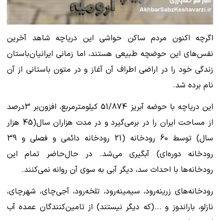
اگرچه اکنون مردم ساکن حواشی این دریاچه شاهد آخرین
نفس‌های این حوضچه طبیعی هستند، اما زمانی ایرانیان‌باستان
زندگی خود را در اراضی اطراف آن آغاز و در متون باستانی از آن
نام برده شد.
این دریاچه با حوضه آبریز 51/874 کیلومترمربع، افزون‌بر 3درصد
از مساحت ایران را در برمی‌گیرد و در مدت هزاران سال(45 هزار
سال) توسط 60 رودخانه (21 رودخانه دائمی و فصلی و 39
رودخانه دوره‌ای) آبگیری می‌شد. در حال‌حاضر تمام این
رودخانه‌ها با احداث سد، دیگر آبی به سوی آن روانه نمی‌کنند.
رودخانه‌های زرینه‌رود، سیمینه‌رود، تلخه‌رود، آجی‌چای، شهرچای،
نازلو، باراندوز و ...(که دیگر نیستند) از تامین‌کنندگان عمده آب