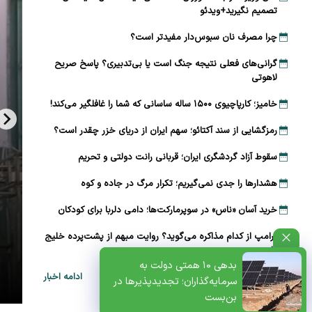
تصمیم نگیرید+ویدئو
چرا مصرف نان سبوس‌دار مفیدتر است؟
گرانی‌های فعلی نتیجه جنگ است یا بی‌تدبیری؟ پاسخ صریح
لاهوتی
خامیز؛ کارپاچیوی ۱۵۰۰ ساله ساسانی که شما را غافلگیر می‌کند!
رمزگشایی از سند آکتائو؛ سهم ایران از دریای خزر چقدر است؟
سقوط آزاد گردشگری ایران؛ قربانی رانت دولتی و تحریم
هشدارها را جدی نمی‌گیریم؛ تکرار مرگ در جاده و کوه
خرید آسان «ناس» در سوپرمارکت‌ها؛ دامی دلربا برای کودکان
ترامپ از کدام مذاکره می‌گوید؟ روایت مبهم از پشت‌پرده خلیج
فارس
ظتی+پادکست
بدهی ۱۰ همتی دولت به
ادامه اخبار
سرمایه‌گذاران؛ تجدیدپذیرها در
بن‌بست