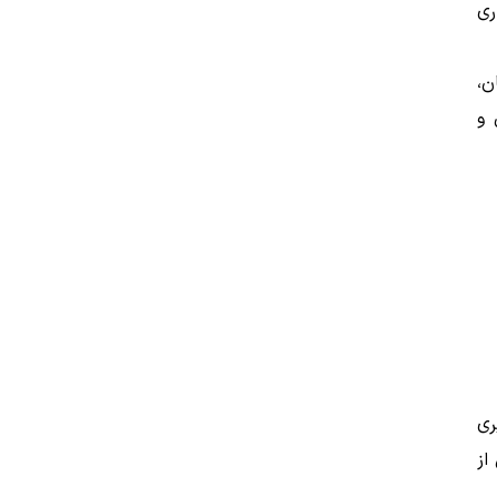
ری
ن،
 و
ری
از