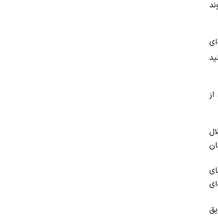
ند
ای
ید
از
ال
ان
ای
ای
یق