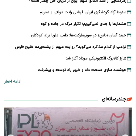
رمزگشایی از سند آکتائو؛ سهم ایران از دریای خزر چقدر است؟
سقوط آزاد گردشگری ایران؛ قربانی رانت دولتی و تحریم
هشدارها را جدی نمی‌گیریم؛ تکرار مرگ در جاده و کوه
خرید آسان «ناس» در سوپرمارکت‌ها؛ دامی دلربا برای کودکان
ترامپ از کدام مذاکره می‌گوید؟ روایت مبهم از پشت‌پرده خلیج فارس
شارژ کالابرگ الکترونیکی مرداد آغاز شد
هوشمند سازی صنعت دام و طیور راه توسعه و پیشرفت
ادامه اخبار
چندرسانه‌ای