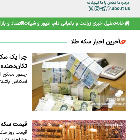
درباره ما
تماس با ما
تبلیغات
about us
خانه
تحلیل خبری
زراعت و باغبانی
دام، طیور و شیلات
اقتصاد و بازار
آخرین اخبار سکه طلا
تکان‌دهنده
اسکناس باشد؟ 
قیمت سکه و طلا
مشاهده کنید.