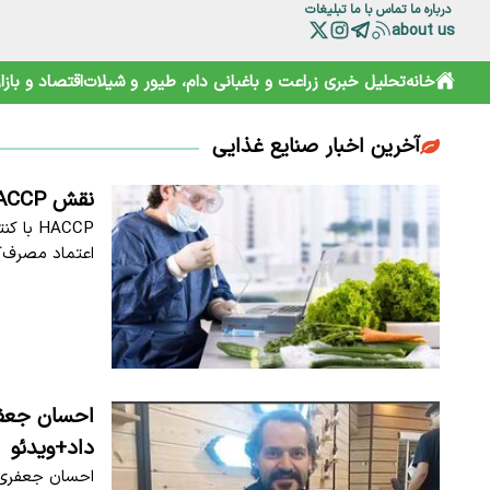
درباره ما
تماس با ما
تبلیغات
about us
خانه
تحلیل خبری
زراعت و باغبانی
دام، طیور و شیلات
اقتصاد و بازار
آخرین اخبار صنایع غذایی
نقش HACCP در ارتقای ایمنی غذایی و کاهش خطرات تولید
HACCP 
اعتماد مصرف‌ک
احسان جعفری
داد+ویدئو
احسان جعفری ا