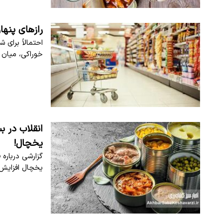
رازهای پنه
احتمالاً برای
خوراکی، میان 
انقلاب در ب
یخچال!
گزارشی درباره
یخچال افزایش 