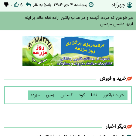
چهرآزاد
پنجشنبه ۴ دی ۱۴۰۴
پاسخ به نظر
۰
6
می‌خواهن که مردم گرسنه و در عذاب باشن اراده قبله عالم بر اینه
اینها دشمن مردمن
خرید و فروش
خرید تراکتور
نشا
کود
کمباین
زمین
مزرعه
دیگر اخبار