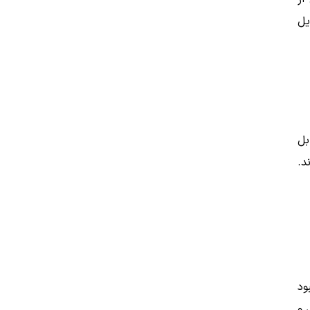
یل
ابل
رده‌اند.
بود
 و