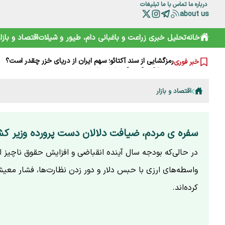
درباره ما
تماس با ما
تبلیغات
about us
گرانی‌های فعلی نتیجه جنگ است یا بی‌تدبیری؟ پاسخ صریح ل
خانه
تحلیل خبری
زراعت و باغبانی
دام، طیور و شیلات
اقتصاد و بازار
خامیز؛ کارپاچیوی ۱۵۰۰ ساله ساسانی که شما را غافلگیر می‌کند!
رمزگشایی از سند آکتائو؛ سهم ایران از دریای خزر چقدر است؟
خبر فوری
سقوط آزاد گردشگری ایران؛ قربانی رانت دولتی و تحریم
هشدارها را جدی نمی‌گیریم؛ تکرار مرگ در جاده و کوه
خرید آسان «ناس» در سوپرمارکت‌ها؛ دامی دلربا برای کودکان
اقتصاد و بازار
ترامپ از کدام مذاکره می‌گوید؟ روایت مبهم از پشت‌پرده خلیج
شارژ کالابرگ الکترونیکی مرداد آغاز شد
هوشمند سازی صنعت دام و طیور راه توسعه و پیشرفت
هشدار هواشناسی تهران؛ باد شدید و گرد و خاک در راه است
سفره ی مردم، ضیافت دلالان دست پرورده وزیر کش
در حالی‌که بودجه سال آینده انقباضی و افزایش حقوق ناچیز ا
واسطه‌های ارزی با حبس دلار و دور زدن نظارت‌ها، فشار معی
کرده‌اند.