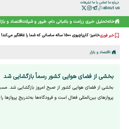
درباره ما
تماس با ما
تبلیغات
about us
خانه
تحلیل خبری
زراعت و باغبانی
دام، طیور و شیلات
اقتصاد و بازار
چرا مصرف نان سبوس‌دار مفیدتر است؟
گرانی‌های فعلی نتیجه جنگ است یا بی‌تدبیری؟ پاسخ صریح ل
خامیز؛ کارپاچیوی ۱۵۰۰ ساله ساسانی که شما را غافلگیر می‌کند!
خبر فوری
رمزگشایی از سند آکتائو؛ سهم ایران از دریای خزر چقدر است؟
سقوط آزاد گردشگری ایران؛ قربانی رانت دولتی و تحریم
هشدارها را جدی نمی‌گیریم؛ تکرار مرگ در جاده و کوه
اقتصاد و بازار
خرید آسان «ناس» در سوپرمارکت‌ها؛ دامی دلربا برای کودکان
ترامپ از کدام مذاکره می‌گوید؟ روایت مبهم از پشت‌پرده خلیج
شارژ کالابرگ الکترونیکی مرداد آغاز شد
هوشمند سازی صنعت دام و طیور راه توسعه و پیشرفت
بخشی از فضای هوایی کشور رسماً بازگشایی شد
بخشی از فضای هوایی کشور از صبح امروز بازگشایی شد. مسی
پروازهای بین‌المللی فعال است و فرودگاه‌ها به‌تدریج پروازها را 