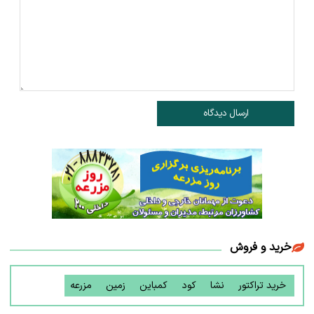
ارسال دیدگاه
خرید و فروش
خرید تراکتور
نشا
کود
کمباین
زمین
مزرعه