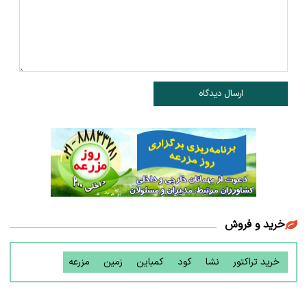
ارسال دیدگاه
خرید و فروش
خرید تراکتور
نشا
کود
کمباین
زمین
مزرعه