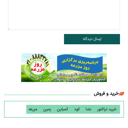
ارسال دیدگاه
خرید و فروش
خرید تراکتور
نشا
کود
کمباین
زمین
مزرعه