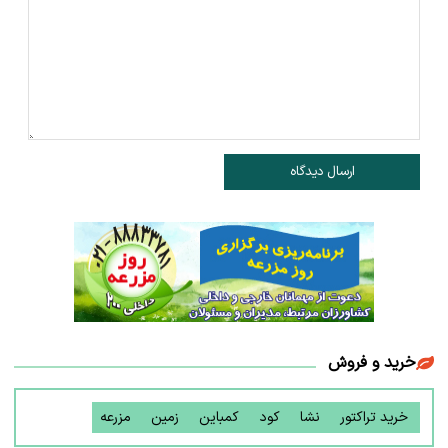
ارسال دیدگاه
خرید و فروش
خرید تراکتور
نشا
کود
کمباین
زمین
مزرعه