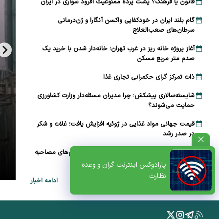
قانون یا فرهنگ؟ پشت پرده ممنوعیت آفرود سواری در ایران
گام بلند ایران در خودکفایی واکسن آنگارا و ژن‌درمانی
سرطان‌های صعب‌العلاج
آغاز پروژه خانه ریز در غرب تهران؛ خانه‌دار شدن با خرید یک
صدم متر مربع مسکن
ذات تمرکز گرای حکمرانی تجاری غذا
شایسته‌سالاری پیشکش؛ چرا مدیران مسئله‌دار وزارت کشاورزی
حمایت می‌شوند؟
قیمت جهانی مواد غذایی در ژوئیه افزایش یافت؛ غلات و شکر
در صدر رشد
ظتی+پادکست
سوال‌های بی‌پاسخ از سکاندار دولت؛ واکاوی ابهام‌های مصاحبه
تلویزیونی پزشکیان
پارادوکس اینترنت گران و وعده
نظارت
ادامه اخبار