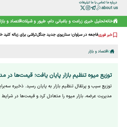
درباره ما
تماس با ما
تبلیغات
about us
خانه
تحلیل خبری
زراعت و باغبانی
دام، طیور و شیلات
اقتصاد و بازار
پارادوکس اینترنت گران و وعده نظارت
برگزاری با کیفیت نمایشگاه راه جلب نظر مشارکت‌ کنندگان
فاجعه در سراوان؛ سناریوی جدید جنگل‌تراشی برای زباله کلید خ
خبر فوری
قانون یا فرهنگ؟ پشت پرده ممنوعیت آفرود سواری در ایران
گام بلند ایران در خودکفایی واکسن آنگارا و ژن‌درمانی سرطان‌
آغاز پروژه خانه ریز در غرب تهران؛ خانه‌دار شدن با خرید یک
اقتصاد و بازار
ذات تمرکز گرای حکمرانی تجاری غذا
شایسته‌سالاری پیشکش؛ چرا مدیران مسئله‌دار وزارت کشاورزی
قیمت جهانی مواد غذایی در ژوئیه افزایش یافت؛ غلات و شکر 
توزیع میوه تنظیم بازار پایان یافت؛ قیمت‌ها در مد
سوال‌های بی‌پاسخ از سکاندار دولت؛ واکاوی ابهام‌های مصاحبه 
توزیع سیب و پرتقال تنظیم بازار به پایان رسید. ذخیره سه‌براب
مدیریت عرضه، بازار میوه را متعادل کرد و قیمت‌ها در شرایط 