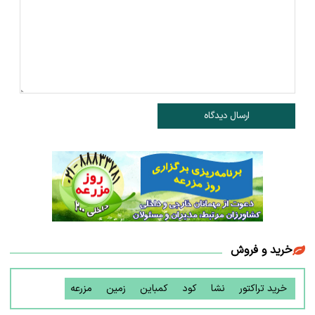
ارسال دیدگاه
خرید و فروش
خرید تراکتور
نشا
کود
کمباین
زمین
مزرعه