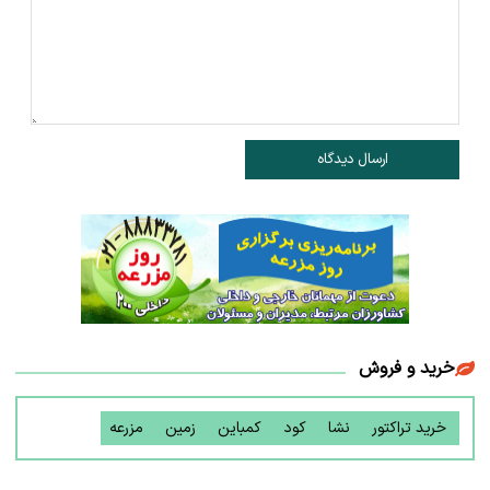
ارسال دیدگاه
خرید و فروش
خرید تراکتور
نشا
کود
کمباین
زمین
مزرعه