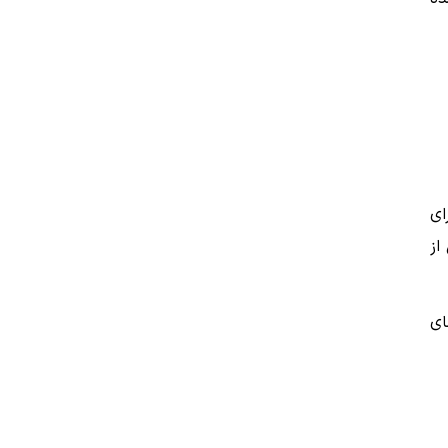
ای
از
ای