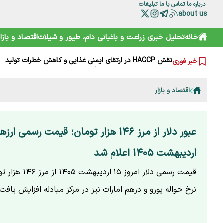
درباره ما
تماس با ما
تبلیغات
about us
گوزن زرد ایرانی؛ از شایعه ذبح تا سفر به خانه جدید
خانه
تحلیل خبری
زراعت و باغبانی
دام، طیور و شیلات
اقتصاد و بازار
ترامپ، اسرائیلی‌ها را هم کلافه کرده است
نقش HACCP در ارتقای ایمنی غذایی و کاهش خطرات تولید
خبر فوری
تقویم نوغانداری در ایران چگونه تعیین می‌شود؟
اودیسه اکوسیستم نوآوری؛ حکمرانی نوین به کجا می‌رسد؟
درختان مهندسی‌شده؛ آینده تولید بیوپلاستیک‌های دوستدار م
اقتصاد و بازار
کاهش ۳۰ درصدی قیمت دام زنده؛ گوشت چرا ارزان نشد؟
تولید قزل‌آلا در ایران به بیش از ۲۷۳ هزار تن رسید
مرگ تدریجی نگین آذربایجان؛ چرا کلید نجات ارومیه در مزارع
مدیریت پایدار شاد زیستن(۱)
اردیبهشت ۱۴۰۵ اعلام شد
قیمت رسمی دلار امروز ۱۵ 
نرخ حواله یورو و درهم امارات نیز در مرکز مبادله افزایش یافت.