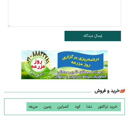
ارسال دیدگاه
خرید و فروش
خرید تراکتور
نشا
کود
کمباین
زمین
مزرعه