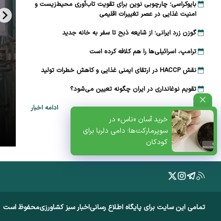
بایوکراسی؛ چارچوبی نوین برای تقویت تاب‌آوری محیط‌زیست و
امنیت غذایی در عصر تغییرات اقلیمی
گوزن زرد ایرانی؛ از شایعه ذبح تا سفر به خانه جدید
ترامپ، اسرائیلی‌ها را هم کلافه کرده است
نقش HACCP در ارتقای ایمنی غذایی و کاهش خطرات تولید
تقویم نوغانداری در ایران چگونه تعیین می‌شود؟
ادامه اخبار
ظتی+پادکست
خرید آسان «ناس» در
سوپرمارکت‌ها؛ دامی دلربا برای
کودکان
تمامی این سایت برای پایگاه اطلاع رسانی
اخبار سبز کشاورزی
محفوظ است