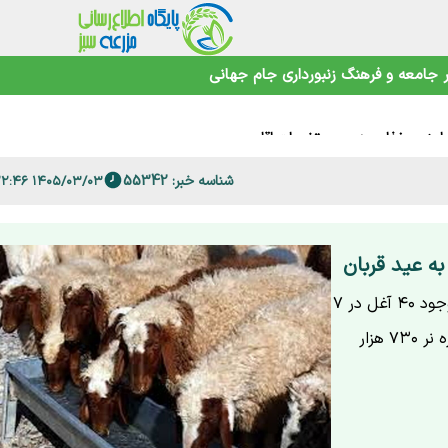
 فارس
جامعه و فرهنگ
زنبورداری
جام جهانی
امنیت غذایی در عصر تغییرات اقلیمی
شناسه خبر: 55342
۱۴۰۵/۰۳/۰۳ ۱۱:۲۲:۴۶
قیمت دام زنده، یک روز پیش از عید قربان اعلام می‌شود. با وجود ۴۰ آغل در ۷
مرکز و ذخایر، تأمین تضمین شده است. قیمت فعلی گوشت بره نر ۷۳۰ هزار