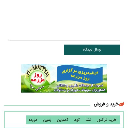
ارسال دیدگاه
خرید و فروش
خرید تراکتور
نشا
کود
کمباین
زمین
مزرعه