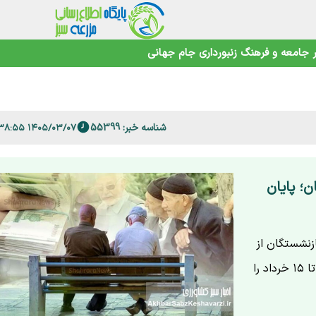
اهوتی
جامعه و فرهنگ
زنبورداری
جام جهانی
 فارس
شناسه خبر: 55399
۱۴۰۵/۰۳/۰۷ ۰۹:۳۸:۵۵
؛ پایان
زنشستگان از
هفته آینده خبر داد.جزئیات زمان‌بندی و نحوه دریافت احکام تا ۱۵ خرداد را