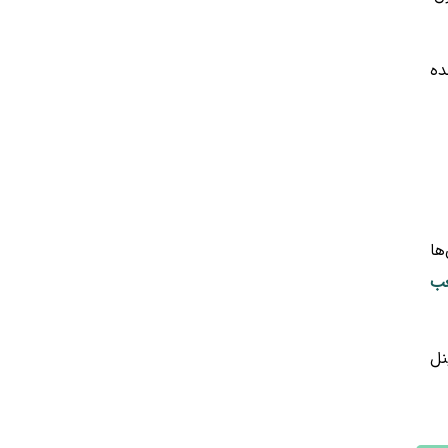
ده
ان‌ها
عب
نل