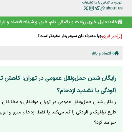
درباره ما
تماس با ما
تبلیغات
about us
خانه
تحلیل خبری
زراعت و باغبانی
دام، طیور و شیلات
اقتصاد و بازار
بدهی ۱۰ همتی دولت به سرمایه‌گذاران؛ تجدیدپذیرها در بن‌بست
آقای وزیر! اگر به کشاورزان کمک نمی‌کنید، حداقل علیه آنان ت
چرا مصرف نان سبوس‌دار مفیدتر است؟
خبر فوری
گرانی‌های فعلی نتیجه جنگ است یا بی‌تدبیری؟ پاسخ صریح ل
خامیز؛ کارپاچیوی ۱۵۰۰ ساله ساسانی که شما را غافلگیر می‌کند!
رمزگشایی از سند آکتائو؛ سهم ایران از دریای خزر چقدر است؟
اقتصاد و بازار
سقوط آزاد گردشگری ایران؛ قربانی رانت دولتی و تحریم
هشدارها را جدی نمی‌گیریم؛ تکرار مرگ در جاده و کوه
خرید آسان «ناس» در سوپرمارکت‌ها؛ دامی دلربا برای کودکان
ترامپ از کدام مذاکره می‌گوید؟ روایت مبهم از پشت‌پرده خلیج
رایگان شدن حمل‌ونقل عمومی در تهران؛ کاهش تر
آلودگی یا تشدید ازدحام؟
رایگان شدن حمل‌ونقل عمومی در تهران موافقان و مخالفان جد
طرح ترافیک و آلودگی را کم می‌کند یا فقط ازدحام مترو و اتوب
خواهد کرد؟