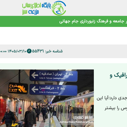
جامعه و فرهنگ
زنبورداری
جام جهانی
صمیم نگیرید+ویدئو
اهوتی
شناسه خبر: 55431
۱۴۰۵/۰۳/۱۰ ۰۹:۰۰:۰۰
 فارس
افیک و
ی دارد؛آیا این
وس را بیشتر