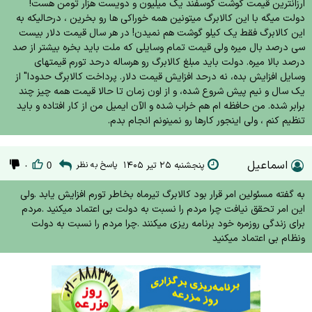
ارزانترین قیمت گوشت گوسفند یک میلیون و دویست هزار تومن هست!
دولت میگه با این کالابرگ میتونین همه خوراکی ها رو بخرین ، درحالیکه به
این کالابرگ فقط یک کیلو گوشت هم نمیدن! در هر سال قیمت دلار بیست
سی درصد بال میره ولی قیمت تمام وسایلی که ملت باید بخره بیشتر از صد
درصد بالا میره. دولت باید مبلغ کالابرگ رو هرساله درحد تورم قیمتهای
وسایل افزایش بده، نه درحد افزایش قیمت دلار. پرداخت کالابرگ حدودا" از
یک سال و نیم پیش شروع شده، و از اون زمان تا حالا قیمت همه چیز چند
برابر شده. من حافظه ام هم خراب شده و الآن ایمیل من از کار افتاده و باید
تنظیم کنم ، ولی اینجور کارها رو نمینونم انجام بدم.
اسماعیل
پنجشنبه ۲۵ تیر ۱۴۰۵
پاسخ به نظر
۰
0
به گفته مسئولین امر قرار بود کالابرگ تیرماه بخاطر تورم افزایش یابد .ولی
این امر تحقق نیافت چرا مردم را نسبت به دولت بی اعتماد میکنید .مردم
برای زندگی روزمره خود برنامه ریزی میکنند .چرا مردم را نسبت به دولت
ونظام بی اعتماد میکنید