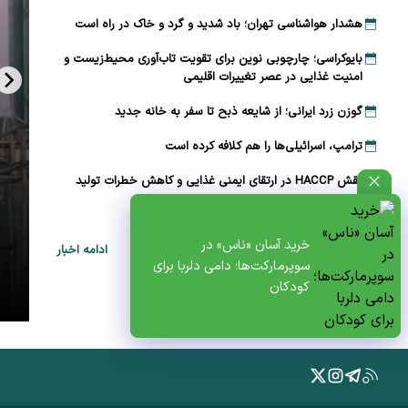
هشدار هواشناسی تهران؛ باد شدید و گرد و خاک در راه است
بایوکراسی؛ چارچوبی نوین برای تقویت تاب‌آوری محیط‌زیست و
امنیت غذایی در عصر تغییرات اقلیمی
گوزن زرد ایرانی؛ از شایعه ذبح تا سفر به خانه جدید
ترامپ، اسرائیلی‌ها را هم کلافه کرده است
نقش HACCP در ارتقای ایمنی غذایی و کاهش خطرات تولید
تقویم نوغانداری در ایران چگونه تعیین می‌شود؟
خرید آسان «ناس» در
ادامه اخبار
سوپرمارکت‌ها؛ دامی دلربا برای
ظتی+پادکست
کودکان