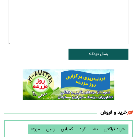
ارسال دیدگاه
خرید و فروش
خرید تراکتور
نشا
کود
کمباین
زمین
مزرعه